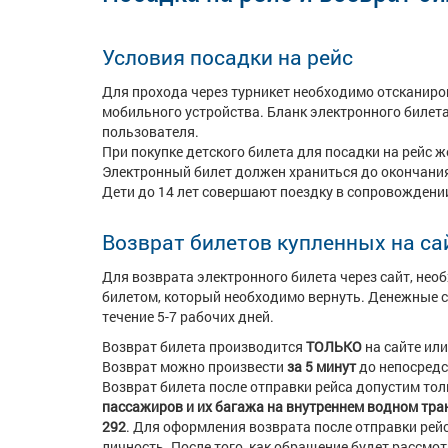
Условия посадки на рейс
Для прохода через турникет необходимо отсканиров
мобильного устройства. Бланк электронного билета
пользователя.
При покупке детского билета для посадки на рейс 
Электронный билет должен храниться до окончания
Дети до 14 лет совершают поездку в сопровождени
Возврат билетов купленных на са
Для возврата электронного билета через сайт, нео
билетом, который необходимо вернуть. Денежные ср
течение 5-7 рабочих дней.
Возврат билета производится
ТОЛЬКО
на сайте ил
Возврат можно произвести
за
5 минут
до непосредс
Возврат билета после отправки рейса допустим то
пассажиров и их багажа на внутреннем водном тра
292
.
Для оформления возврата после отправки рей
личность. После того, как обращение будет рассм