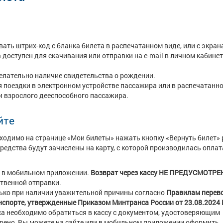
ать штрих-код с бланка билета в распечатанном виде, или с экран
 доступен для скачивания или отправки на e-mail в личном кабинет
желательно наличие свидетельства о рождении.
 поездки в электронном устройстве пассажира или в распечатанно
и взрослого дееспособного пассажира.
йте
бходимо на странице «Мои билеты» нажать кнопку «Вернуть билет» 
едства будут зачислены на карту, с которой производилась оплата
и в мобильном приложении.
Возврат через кассу НЕ ПРЕДУСМОТРЕ
твенной отправки.
лько при наличии уважительной причины согласно
Правилам перев
нспорте, утвержденные Приказом Минтранса России от 23.08.2024 
са необходимо обратиться в кассу с документом, удостоверяющим
отрено, Вы можете на сайте или в мобильном приложении оформить