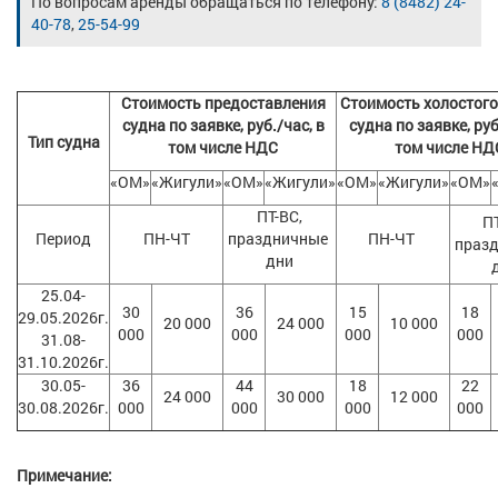
По вопросам аренды обращаться по телефону:
8 (8482) 24-
40-78
,
25-54-99
Стоимость предоставления
Стоимость холостого
судна по заявке, руб./час, в
судна по заявке, руб
Тип судна
том числе НДС
том числе НД
«ОМ»
«Жигули»
«ОМ»
«Жигули»
«ОМ»
«Жигули»
«ОМ»
ПТ-ВС,
П
Период
ПН-ЧТ
праздничные
ПН-ЧТ
праз
дни
25.04-
30
36
15
18
29.05.2026г.
20 000
24 000
10 000
000
000
000
000
31.08-
31.10.2026г.
30.05-
36
44
18
22
24 000
30 000
12 000
30.08.2026г.
000
000
000
000
Примечание: