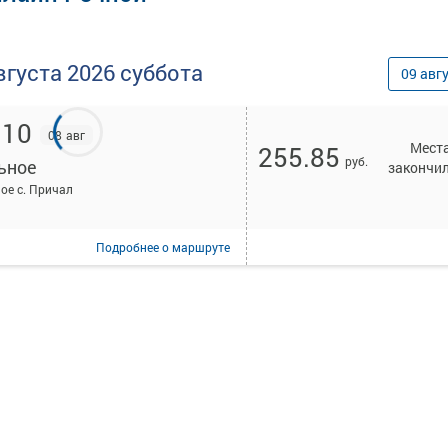
вгуста
2026
суббота
09
авг
:10
08 авг
Мест
255.85
руб.
ьное
закончи
ое с. Причал
Подробнее
о маршруте