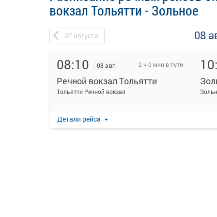
вокзал Тольятти - Зольное
08 а
07
августа
08:10
10
2 ч 0 мин в пути
08 авг
Речной вокзал Тольятти
Зол
Тольятти Речной вокзал
Зольн
Детали рейса