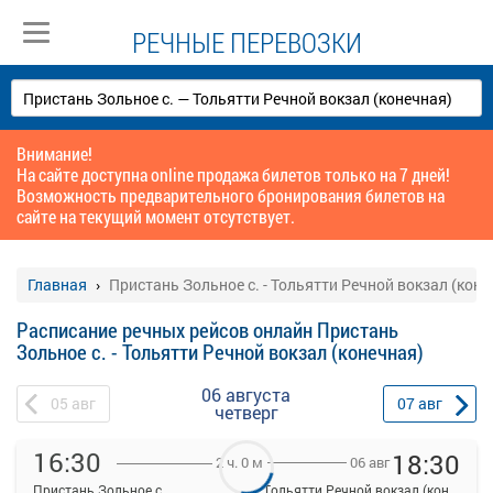
РЕЧНЫЕ ПЕРЕВОЗКИ
Внимание!
На сайте доступна online продажа билетов только на 7 дней!
Возможность предварительного бронирования билетов на
сайте на текущий момент отсутствует.
Главная
Пристань Зольное с. - Тольятти Речной вокзал (коне
Расписание речных рейсов онлайн Пристань
Зольное с. - Тольятти Речной вокзал (конечная)
06 августа
05
авг
07
авг
четверг
16:30
18:30
06 авг
2 ч. 0 м
Пристань Зольное с.
Тольятти Речной вокзал (конечная)