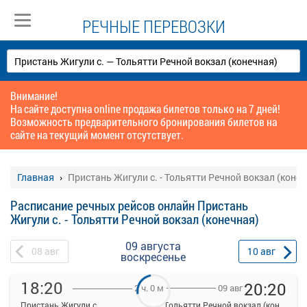
РЕЧНЫЕ ПЕРЕВОЗКИ
Внимание!
На сайте доступна online продажа билетов только на 7 дней!
Возможность предварительного бронирования билетов на
сайте на текущий момент отсутствует.
Главная
Пристань Жигули с. - Тольятти Речной вокзал (коне
Расписание речных рейсов онлайн Пристань
Жигули с. - Тольятти Речной вокзал (конечная)
09 августа
08
авг
10
авг
воскресенье
18:20
20:20
09 авг
2 ч. 0 м
Пристань Жигули с.
Тольятти Речной вокзал (конечная)