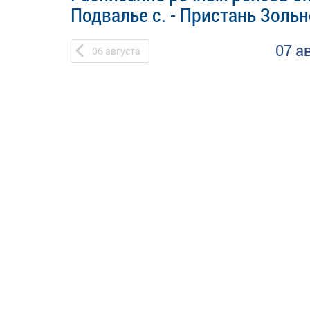
Подвалье с. - Пристань Зольн
07 а
06
августа