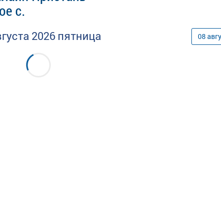
ое с.
вгуста
2026
пятница
08
авг