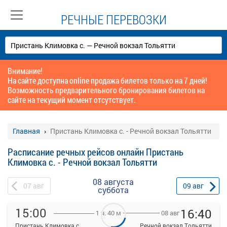
РЕЧНЫЕ ПЕРЕВОЗКИ
Внимание!
На сайте доступна online продажа билетов только на 7 дней!
Возможность предварительного бронирования билетов на
сайте на текущий момент отсутствует.
Главная
Пристань Климовка с. - Речной вокзал Тольятти
Расписание речных рейсов онлайн Пристань
Климовка с. - Речной вокзал Тольятти
08 августа
07
авг
09
авг
суббота
15:00
16:40
08 авг
1 ч. 40 м
Пристань Климовка с.
Речной вокзал Тольятти