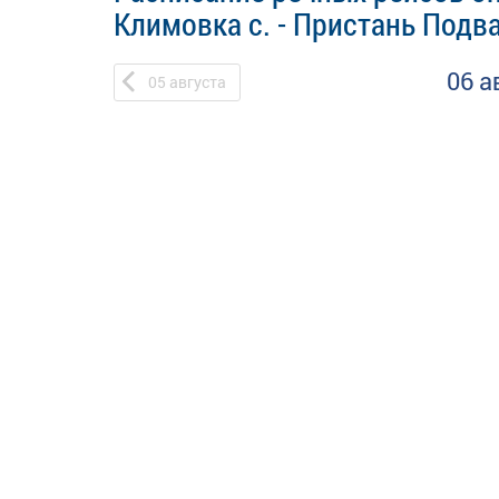
Климовка с. - Пристань Подва
06 а
05
августа