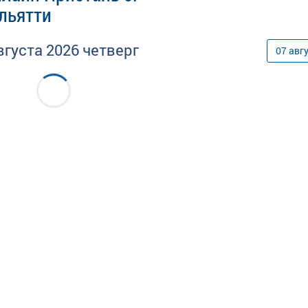
ольятти
вгуста
2026
четверг
07
авг