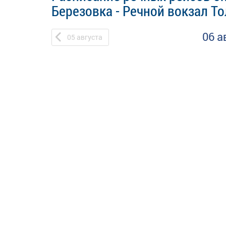
Березовка - Речной вокзал Т
06 а
05
августа